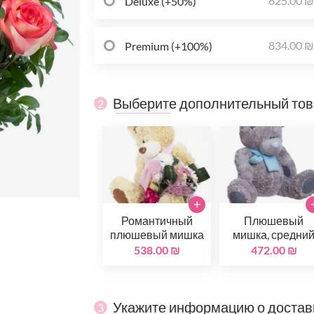
625.00 
Deluxe (+50%)
834.00 
Premium (+100%)
Выберите дополнительный то
2
+
Романтичный
Плюшевый
плюшевый мишка
мишка, средни
538.00 ₪
472.00 ₪
Укажите информацию о достав
3