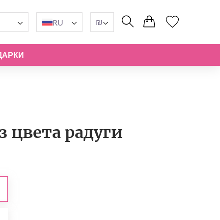
₪
RU
ДАРКИ
з цвета радуги