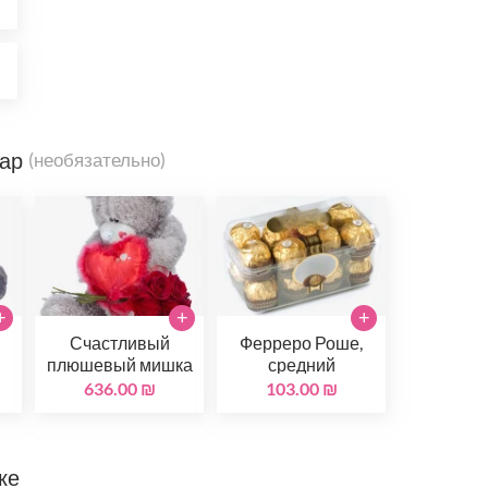
₪
₪
вар
(необязательно)
+
+
+
Счастливый
Ферреро Роше,
й
плюшевый мишка
средний
636.00 ₪
103.00 ₪
ке