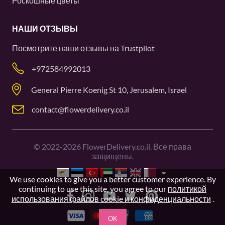
Роскошные цветы
НАШИ ОТЗЫВЫ
Посмотрите наши отзывы на
Trustpilot
+972584992013
General Pierre Koenig St 10, Jerusalem, Israel
contact@flowerdelivery.co.il
©
2022-2026
FlowerDelivery.co.il. Все права
защищены.
We use cookies to give you a better customer experience. By
continuing to use this site, you agree to our
политикой
использования файлов cookie и конфиденциальности
.
OK