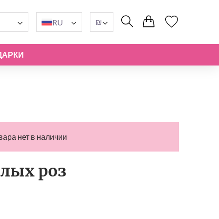
₪
RU
ДАРКИ
вара нет в наличии
елых роз