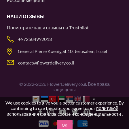
Роскошные цветы
НАШИ ОТЗЫВЫ
Посмотрите наши отзывы на
Trustpilot
+972584992013
General Pierre Koenig St 10, Jerusalem, Israel
contact@flowerdelivery.co.il
©
2022-2026
FlowerDelivery.co.il. Все права
защищены.
We use cookies to give you a better customer experience. By
continuing to use this site, you agree to our
политикой
использования файлов cookie и конфиденциальности
.
OK