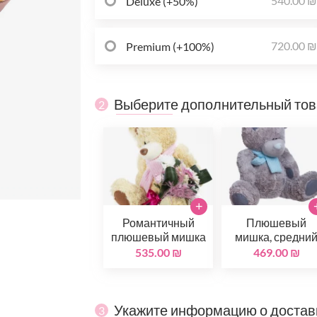
540.00 
Deluxe (+50%)
720.00 
Premium (+100%)
Выберите дополнительный то
2
+
Романтичный
Плюшевый
плюшевый мишка
мишка, средни
535.00 ₪
469.00 ₪
Укажите информацию о достав
3