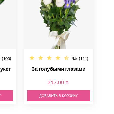
5
4.5
(100)
(111)
укет
За голубыми глазами
317.00 ₪
У
ДОБАВИТЬ В КОРЗИНУ