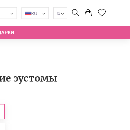
₪
RU
ДАРКИ
ие эустомы