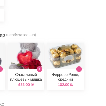
₪
₪
вар
(необязательно)
+
+
+
Счастливый
Ферреро Роше,
й
плюшевый мишка
средний
633.00 ₪
102.00 ₪
ке