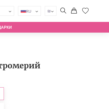
₪
RU
ДАРКИ
стромерий