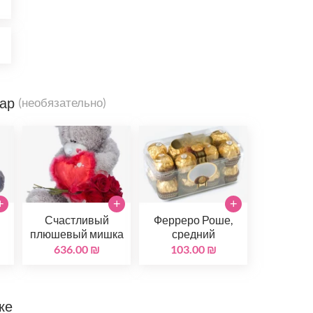
₪
₪
вар
(необязательно)
+
+
+
Счастливый
Ферреро Роше,
й
плюшевый мишка
средний
636.00 ₪
103.00 ₪
ке