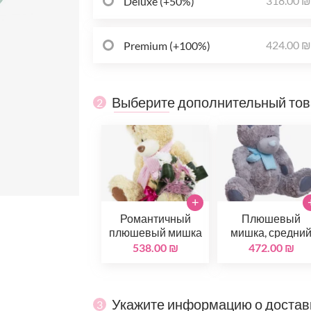
318.00 
Deluxe (+50%)
424.00 
Premium (+100%)
Выберите дополнительный то
2
+
Романтичный
Плюшевый
плюшевый мишка
мишка, средни
538.00 ₪
472.00 ₪
Укажите информацию о достав
3