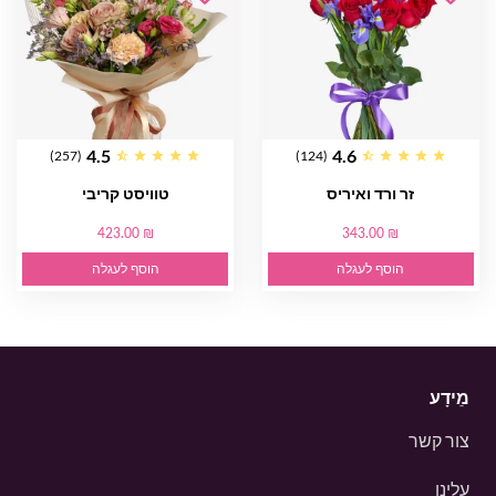
4.5
4.6
(257)
(124)
זר ורד ואיריס
טוויסט קריבי
423.00 ₪
343.00 ₪
הוסף לעגלה
הוסף לעגלה
מֵידָע
צור קשר
עלינו