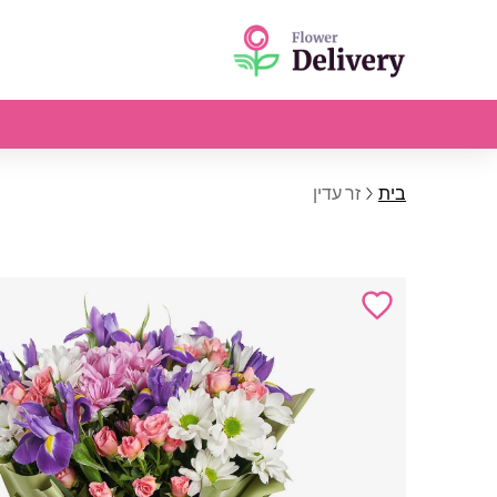
בית
זר עדין