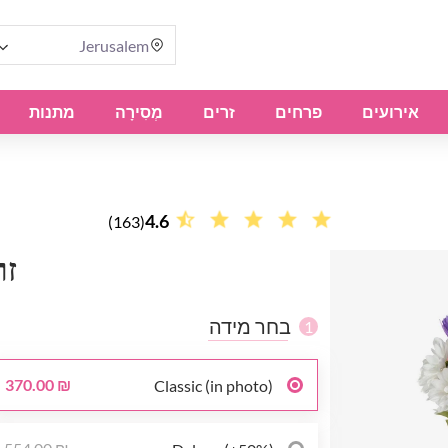
Jerusalem
אירועים
פרחים
זרים
מְסִירָה
מתנות
4.6
(163)
זר
בחר מידה
1
370.00 ₪
Classic (in photo)