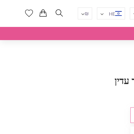
₪
HE
 עדין