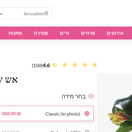
Jerusalem
אירועים
פרחים
זרים
מְסִירָה
מתנות
4.6
(150)
אש ש
בחר מידה
1
288.00 ₪
Classic (in photo)