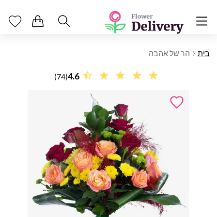
בית
הר של אהבה
4.6
(74)