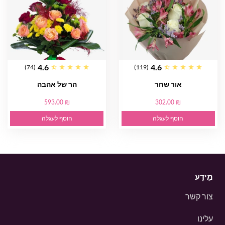
4.6
4.6
(74)
(119)
אור שחר
הר של אהבה
593.00 ₪
302.00 ₪
הוסף לעגלה
הוסף לעגלה
מֵידָע
צור קשר
עלינו