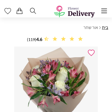
בית
אור שחר
4.6
(119)