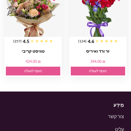
4.5
4.6
(257)
(124)
זר ורד ואיריס
טוויסט קריבי
424.00 ₪
344.00 ₪
הוסף לעגלה
הוסף לעגלה
מֵידָע
צור קשר
עלינו