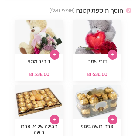
הוסף תוספת קטנה
(אופציונאלי)
2
+
+
דובי שמח
דובי רומנטי
538.00 ₪
636.00 ₪
+
+
פררו רושה בינוני
חבילה של 24 פררו
רושה