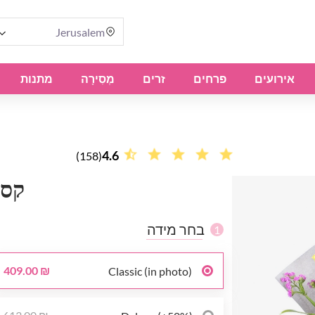
Jerusalem
אירועים
פרחים
זרים
מְסִירָה
מתנות
4.6
(158)
קסם
בחר מידה
1
409.00 ₪
Classic (in photo)