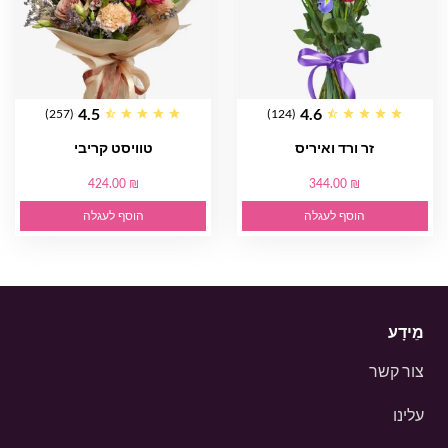
4.5
4.6
(257)
(124)
זר ורד ואיריס
טוויסט קריבי
424.00 ₪
344.00 ₪
הוסף לעגלה
הוסף לעגלה
מֵידָע
צור קשר
עלינו