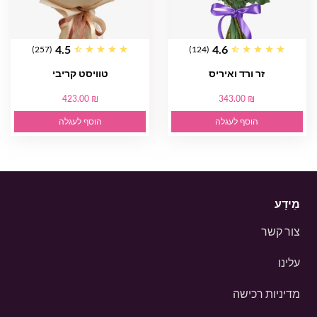
4.5
4.6
(257)
(124)
זר ורד ואיריס
טוויסט קריבי
423.00 ₪
343.00 ₪
הוסף לעגלה
הוסף לעגלה
מֵידָע
צור קשר
עלינו
מדיניות רכישה