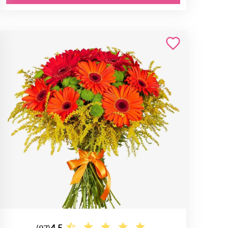
4.5
(97)