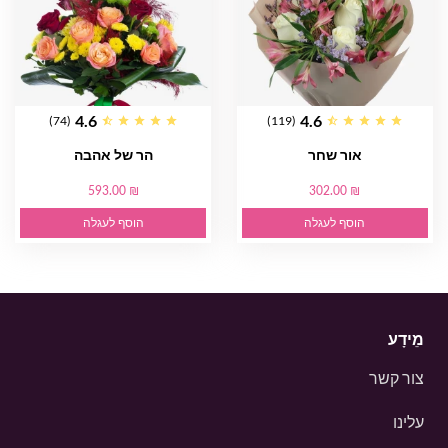
4.6
4.6
(74)
(119)
אור שחר
הר של אהבה
593.00 ₪
302.00 ₪
הוסף לעגלה
הוסף לעגלה
מֵידָע
צור קשר
עלינו