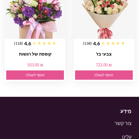
4.6
4.6
(118)
(138)
צבעי בז'
קופסה של רגשות
503.00 ₪
722.00 ₪
הוסף לעגלה
הוסף לעגלה
מֵידָע
צור קשר
עלינו