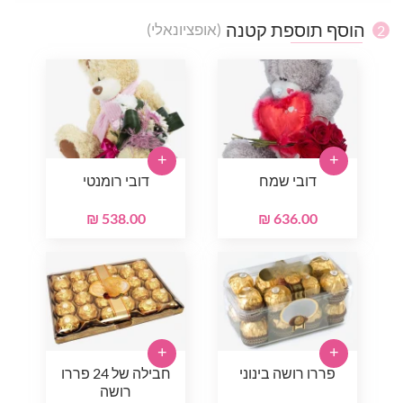
הוסף תוספת קטנה
(אופציונאלי)
2
+
+
דובי שמח
דובי רומנטי
538.00 ₪
636.00 ₪
+
+
פררו רושה בינוני
חבילה של 24 פררו
רושה