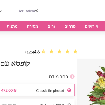
Jerusalem
אירועים
פרחים
זרים
מְסִירָה
מתנות
4.6
(125)
קופסא עם 
בחר מידה
1
472.00 ₪
Classic (in photo)