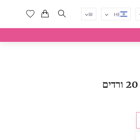
₪
HE
ם