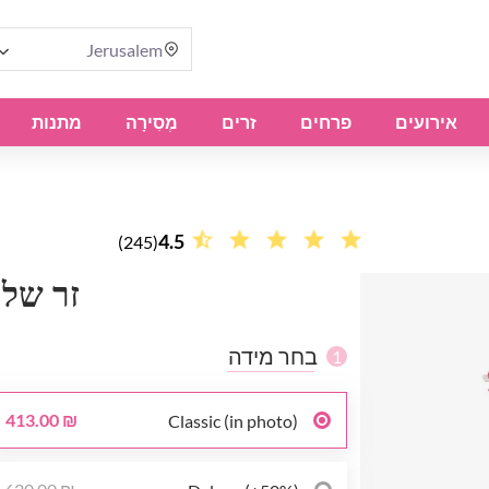
Jerusalem
אירועים
פרחים
זרים
מְסִירָה
מתנות
4.5
(245)
זר של 20 ורדי
בחר מידה
1
413.00 ₪
Classic (in photo)