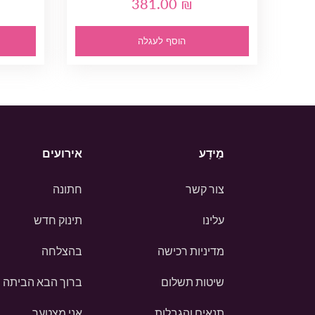
381.00 ₪
הוסף לעגלה
מֵידָע
אירועים
צור קשר
חתונה
עלינו
תינוק חדש
מדיניות רכישה
בהצלחה
שיטות תשלום
ברוך הבא הביתה
תנאים והגבלות
אני מצטער