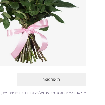
תיאור מוצר
אף אחד לא ידחה זר מרהיב של 25 ורדים ורודים יפהפיים, עם סרט סאטן אלגנטי. זר פרחים רומנטי כזה בטוח ישמח בכל אירוע.