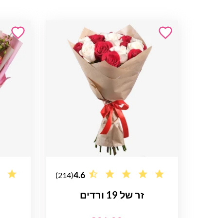
4.6
(214)
זר של 19 ורדים