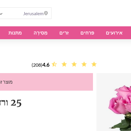
Jerusalem
אירועים
פרחים
זרים
מְסִירָה
מתנות
4.6
(208)
מוצר ז
25 ורדים ורודים