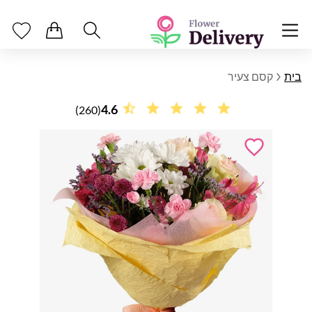
בית
קסם צעיר
4.6
(260)