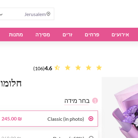
Jerusalem
אירועים
פרחים
זרים
מְסִירָה
מתנות
4.6
(106)
חלומו
בחר מידה
1
245.00 ₪
Classic (in photo)